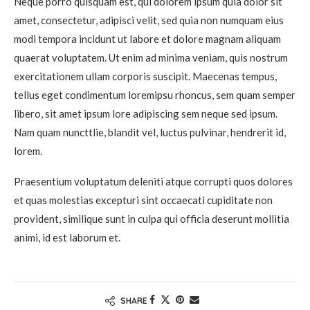
Neque porro quisquam est, qui dolorem ipsum quia dolor sit
amet, consectetur, adipisci velit, sed quia non numquam eius
modi tempora incidunt ut labore et dolore magnam aliquam
quaerat voluptatem. Ut enim ad minima veniam, quis nostrum
exercitationem ullam corporis suscipit. Maecenas tempus,
tellus eget condimentum loremipsu rhoncus, sem quam semper
libero, sit amet ipsum lore adipiscing sem neque sed ipsum.
Nam quam nuncttlie, blandit vel, luctus pulvinar, hendrerit id,
lorem.
Praesentium voluptatum deleniti atque corrupti quos dolores
et quas molestias excepturi sint occaecati cupiditate non
provident, similique sunt in culpa qui officia deserunt mollitia
animi, id est laborum et.
SHARE