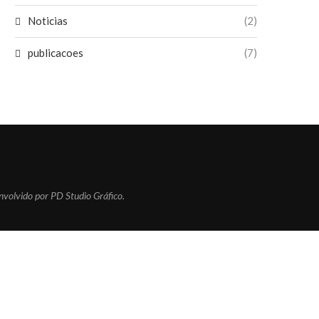
Noticias
(2)
publicacoes
(7)
nvolvido por PD Studio Gráfico.