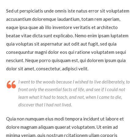
Sed ut perspiciatis unde omnis iste natus error sit voluptatem
accusantium doloremque laudantium, totam rem aperiam,
eaque ipsa quae ab illo inventore veritatis et architecto
beatae vitae dicta sunt explicabo. Nemo enim ipsam luptatem
quia voluptas sit aspernatur aut odit aut fugit, sed quia
consequuntur magni dolor eos qui ratione voluptatem sequi
nesciunt. Neque porro quisquam est, qui dolorem ipsum quia
dolor sit amet, consectetur, adipisci velit.
I went to the woods because I wished to live deliberately, to
front only the essential facts of life, and see if I could not
learn what it had to teach, and not, when I came to die,
discover that I had not lived.
Quia non numquam eius modi tempora incidunt ut labore et
dolore magnam aliquam quaerat voluptatem. Ut enim ad
minima veniam, quis nostrum rcitationem ullam corporis