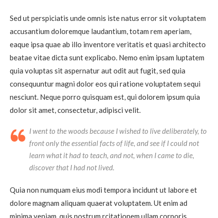
Sed ut perspiciatis unde omnis iste natus error sit voluptatem
accusantium doloremque laudantium, totam rem aperiam,
eaque ipsa quae ab illo inventore veritatis et quasi architecto
beatae vitae dicta sunt explicabo. Nemo enim ipsam luptatem
quia voluptas sit aspernatur aut odit aut fugit, sed quia
consequuntur magni dolor eos qui ratione voluptatem sequi
nesciunt. Neque porro quisquam est, qui dolorem ipsum quia
dolor sit amet, consectetur, adipisci velit.
I went to the woods because I wished to live deliberately, to
front only the essential facts of life, and see if I could not
learn what it had to teach, and not, when I came to die,
discover that I had not lived.
Quia non numquam eius modi tempora incidunt ut labore et
dolore magnam aliquam quaerat voluptatem. Ut enim ad
minima veniam, quis nostrum rcitationem ullam corporis